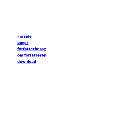
Forside
bøger
forfatterbesøg
om forfatteren
download
Forside
bøger
forfatterbesøg
om forfatteren
download
facebook