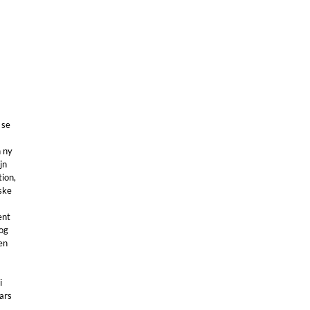
 se
 ny
jn
tion,
ske
ent
og
en
i
ars