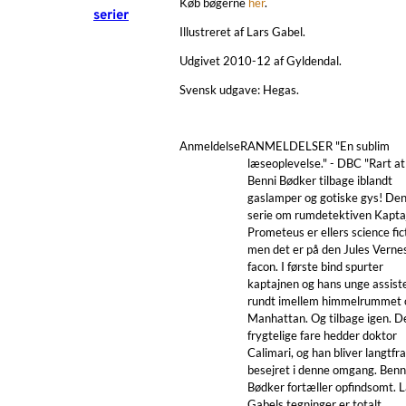
Køb bøgerne
her
.
serier
Illustreret af Lars Gabel.
Udgivet 2010-12 af Gyldendal.
Svensk udgave: Hegas.
AnmeldelseR
ANMELDELSER "En sublim
læseoplevelse." - DBC "Rart at
Benni Bødker tilbage iblandt
gaslamper og gotiske gys! Den
serie om rumdetektiven Kapta
Prometeus er ellers science fic
men det er på den Jules Verne
facon. I første bind spurter
kaptajnen og hans unge assist
rundt imellem himmelrummet 
Manhattan. Og tilbage igen. D
frygtelige fare hedder doktor
Calimari, og han bliver langtfra
besejret i denne omgang. Benn
Bødker fortæller opfindsomt. L
Gabels tegninger er totalt