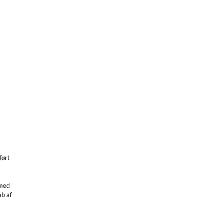
ført
 med
b af