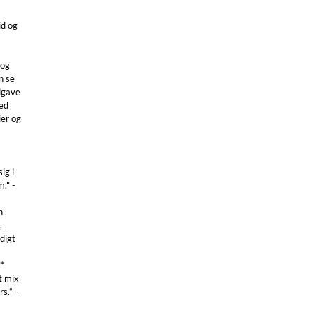
id og
bog
n se
dgave
ed
ier og
ig i
m." -
n
,
digt
**
t mix
s.” -