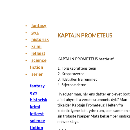
fantasy
gys
KAPTAJN PROMETEUS
historisk
krimi
letlæst
KAPTAJN PROMETEUS består af:
science
fiction
1. I blækspruttens tegn
2. Kropsrøverne
serier
3. Ildstrålen fra rummet
4. Stjerneæderne
fantasy
gys
Hvad gør man, når ens datter er blevet bort
af et uhyre fra verdensrummets dyb? Man
historisk
tilkalder Kaptajn Prometeus! Helten fra
krimi
kolonikrigene i det ydre rum, som sammen
letlæst
sin trofaste hjælper Mats bekæmper ondska
science
enhver slags.
fiction