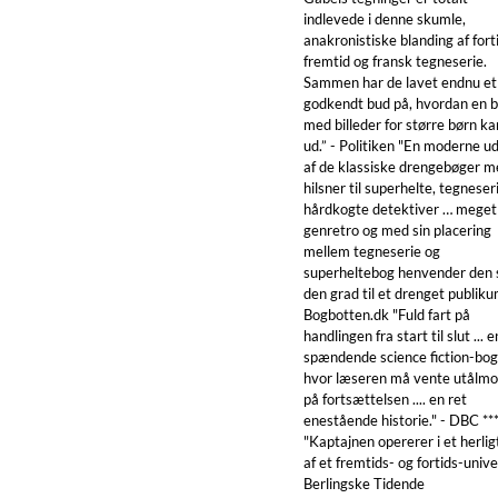
indlevede i denne skumle,
anakronistiske blanding af fort
fremtid og fransk tegneserie.
Sammen har de lavet endnu et
godkendt bud på, hvordan en 
med billeder for større børn ka
ud.” - Politiken "En moderne u
af de klassiske drengebøger m
hilsner til superhelte, tegneser
hårdkogte detektiver … meget
genretro og med sin placering
mellem tegneserie og
superheltebog henvender den s
den grad til et drenget publiku
Bogbotten.dk "Fuld fart på
handlingen fra start til slut ... e
spændende science fiction-bog
hvor læseren må vente utålmo
på fortsættelsen .... en ret
enestående historie." - DBC **
"Kaptajnen opererer i et herlig
af et fremtids- og fortids-univer
Berlingske Tidende